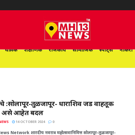
धार्मिक
शैक्षणिक
राजकीय
सामाजिक
स्पोर्ट्स
नोकरी
वाचे :सोलापूर-तुळजापूर- धाराशिव जड वाहतूक
ात असे आहेत बदल
NEWS
14 OCTOBER 2024
0
ws Network शारदीय नवरात्र महोत्सवानिमित्त सोलापूर-तुळजापूर-