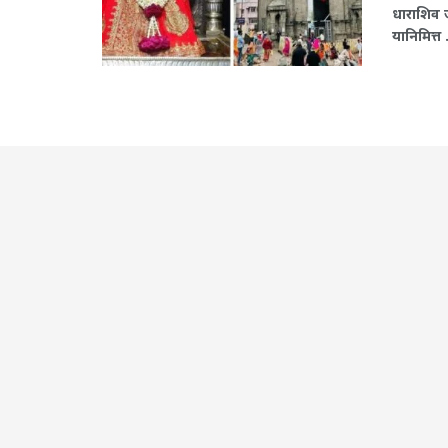
धाराशिव ज
यानिमित्त .