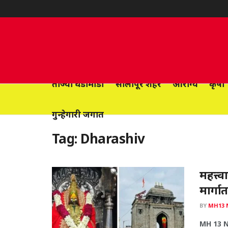
ताज्या घडामोडी
सोलापूर शहर
आरोग्य
कृषी
गुन्हेगारी जगात
Tag:
Dharashiv
महत्त्
मार्ग
BY
MH13 
MH 13 Ne