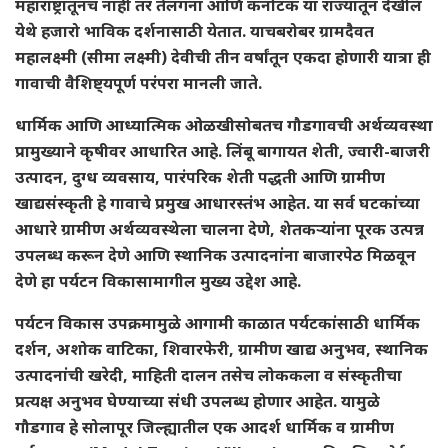
महाराष्ट्रातूनच नाही तर तेलंगना आणि कर्नाटक या राज्यातून देखील
येथे हजारो भाविक दर्शनासाठी येतात. याचबरोबर ग्रामदैवत
महालक्ष्मी (सीमा लक्ष्मी) देवीची तीन वर्षांतून एकदा होणारी यात्रा ही
गावाची वैशिष्ट्यपूर्ण परंपरा मानली जाते.
धार्मिक आणि आध्यात्मिक ओळखीसोबतच गौडगावची अर्थव्यवस्था
प्रामुख्याने कृषीवर आधारित आहे. लिंबू बागायत शेती, ज्वारी-बाजरी
उत्पादन, दुग्ध व्यवसाय, पारंपरिक शेती पद्धती आणि ग्रामीण
खाद्यसंस्कृती हे गावाचे प्रमुख आधारस्तंभ आहेत. या सर्व घटकांच्या
आधारे ग्रामीण अर्थव्यवस्थेला चालना देणे, शेतकऱ्यांना पूरक उत्पन्न
उपलब्ध करून देणे आणि स्थानिक उत्पादनांना बाजारपेठ मिळवून
देणे हा पर्यटन विकासामागील मुख्य उद्देश आहे.
पर्यटन विकास उपक्रमामुळे आगामी काळात पर्यटकांसाठी धार्मिक
दर्शन, अशोक वाटिका, शिवारफेरी, ग्रामीण खाद्य अनुभव, स्थानिक
उत्पादनांची खरेदी, माहिती दालन तसेच लोककला व संस्कृतीचा
प्रत्यक्ष अनुभव घेण्याच्या संधी उपलब्ध होणार आहेत. यामुळे
गौडगाव हे सोलापूर जिल्ह्यातील एक आदर्श धार्मिक व ग्रामीण