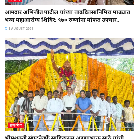
आमदार अभिजीत पाटील यांच्या वाढदिवसानिमित्त माढ्यात
भव्य महाआरोग्य शिबिर; ९७० रुग्णांना मोफत उपचार..
1 AUGUST 2026
राजकीय
भीमशक्ती संघटनेतर्फे साहित्यरत्न अण्णाभाऊ साठे यांची