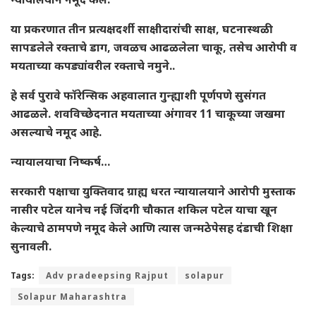
या प्रकरणात तीन प्रत्यक्षदर्शी साक्षीदारांची साक्ष, घटनास्थळी
सापडलेले रक्ताचे डाग, जवळच आढळलेला चाकू, तसेच आरोपी व
मयताच्या कपड्यांवरील रक्ताचे नमुने..
हे सर्व पुरावे फॉरेन्सिक अहवालात गुन्ह्याशी पूर्णपणे सुसंगत
आढळले. शवविच्छेदनात मयताच्या अंगावर 11 चाकूच्या जखमा
असल्याचे नमूद आहे.
न्यायालयाचा निष्कर्ष…
सरकारी पक्षाचा युक्तिवाद ग्राह्य धरत न्यायालयाने आरोपी मुस्ताक
नासीर पटेल यानेच नई जिंदगी चौकात शकिल पटेल याचा खून
केल्याचे ठामपणे नमूद केले आणि त्यास जन्मठेपेसह दंडाची शिक्षा
सुनावली.
Tags:
Adv pradeepsing Rajput
solapur
Solapur Maharashtra