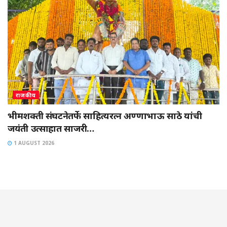
राजकीय
भीमशक्ती संघटनेतर्फे साहित्यरत्न अण्णाभाऊ साठे यांची
जयंती उत्साहात साजरी…
1 AUGUST 2026