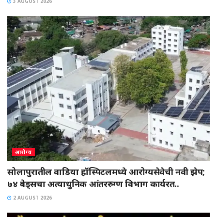
3 AUGUST 2026
आरोग्य
सोलापुरातील वाडिया हॉस्पिटलमध्ये आरोग्यसेवेची नवी झेप;
७४ बेड्सचा अत्याधुनिक आंतररुग्ण विभाग कार्यरत..
2 AUGUST 2026