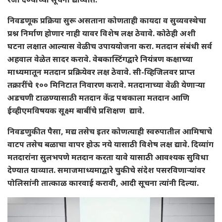
निवडणूक प्रक्रिया सुरू असताना कोणताही कायदा व सुव्यवस्थेचा
प्रश्न निर्माण होणार नाही यावर विशेष लक्ष ठेवावे. कोठेही अशी
घटना लक्षात आल्यास वेळीच उपाययोजना करा. मतदान संबंधी सर्व
अहवाल वेळेत सादर करावे. वेबकास्टिंगद्वारे नियंत्रण कक्षाच्या
माध्यमातून मतदान प्रक्रियेवर लक्ष ठेवावे. सी-व्हिजिलवर प्राप्त
तक्रारींचे १०० मिनिटात निवारण करावे. मतदानाच्या वेळी येणाऱ्या
अडचणी टाळण्यासाठी मतदान केंद्र पथकाला मतदान आणि
ईव्हीएमविषयक सूक्ष्म बाबींचे प्रशिक्षण द्यावे.
निवडणुकीत पैसा, मद्य तसेच इतर कोणत्याही स्वरुपातील आमिषाचे
वाटप तसेच बळाचा वापर होऊ नये यासाठी विशेष लक्ष द्यावे. दिव्यांग
मतदारांना सुलभपणे मतदान करता यावे यासाठी आवश्यक सुविधा
देण्यात याव्यात. समाजमाध्यमाद्वारे चुकीचे संदेश पसरविणाऱ्यांवर
पोलिसांनी तात्काळ कारवाई करावी, आदी सूचना त्यांनी दिल्या.