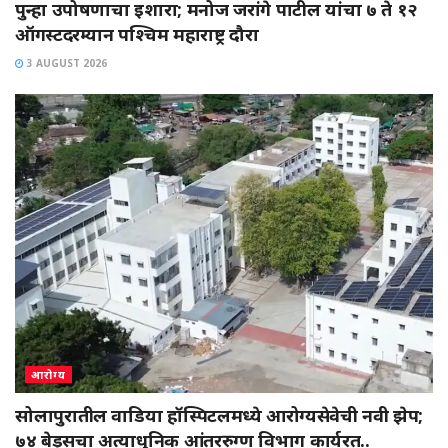
पुन्हा उपोषणाचा इशारा; मनोज जरांगे पाटील यांचा ७ ते १२
ऑगस्टदरम्यान पश्चिम महाराष्ट्र दौरा
3 AUGUST 2026
आरोग्य
सोलापुरातील वाडिया हॉस्पिटलमध्ये आरोग्यसेवेची नवी झेप;
७४ बेड्सचा अत्याधुनिक आंतररुग्ण विभाग कार्यरत..