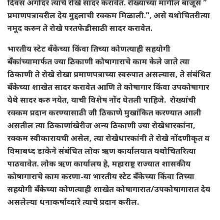
दिवस अगोदर त्यांचे रोखे सादर करावेत. रोख्यांच्या मागील बाजूस ”
प्रमाणपत्रावरील देय मुद्दलाची रक्कम मिळाली.”, असे यथोचितरीत्या
नमूद करुन ते रोखे परतफेडीसाठी सादर करावेत.
भारतीय स्टेट बँकेच्या किंवा तिच्या कोणत्याही सहयोगी
बँकांच्यामार्फत ज्या ठिकाणी कोषागाराचे काम केले जाते त्या
ठिकाणी ते रोखे रोखा प्रमाणपत्राच्या स्वरुपात असल्यास, ते संबंधित
बँकेच्या शाखेत सादर करावेत आणि ते कोषागार किंवा उपकोषागार
येथे सादर करु नयेत, याची विशेष नोंद घेतली पाहिजे. रोख्यांची
रक्कम प्रदान करण्यासाठी जी ठिकाणे मुखांकित करण्यात आली
असतील त्या ठिकाणांखेरीज अन्य ठिकाणी ज्या रोखेधारकांना,
रक्कम स्वीकारायची असेल, त्या रोखेधारकांनी ते रोखे नोंदणीकृत व
विमाबध्द डाकेने संबंधित लोक ऋण कार्यालयात यथोचितरित्या
पाठवावेत. लोक ऋण कार्यालय हे, महाराष्ट्र राज्यात शासकीय
कोषागाराचे काम करणा-या भारतीय स्टेट बँकेच्या किंवा तिच्या
सहयोगी बँकेच्या कोणत्याही शाखेत कोषागारात/उपकोषागारात देय
असलेल्या धनाकर्षाव्दारे त्याचे प्रदान करील.