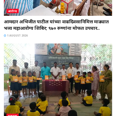
आरोग्य
आमदार अभिजीत पाटील यांच्या वाढदिवसानिमित्त माढ्यात
भव्य महाआरोग्य शिबिर; ९७० रुग्णांना मोफत उपचार..
1 AUGUST 2026
महाराष्ट्र