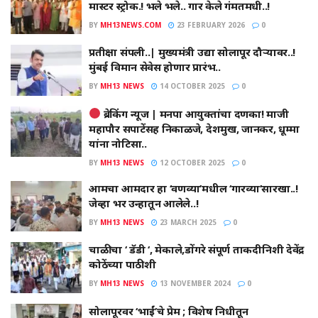
मास्टर स्ट्रोक.! भले भले.. गार केले गंमतमधी..!
BY
MH13NEWS.COM
23 FEBRUARY 2026
0
प्रतीक्षा संपली..| मुख्यमंत्री उद्या सोलापूर दौऱ्यावर..!
मुंबई विमान सेवेस होणार प्रारंभ..
BY
MH13 NEWS
14 OCTOBER 2025
0
ब्रेकिंग न्यूज | मनपा आयुक्तांचा दणका! माजी
महापौर सपाटेंसह निकाळजे, देशमुख, जानकर, धूम्मा
यांना नोटिसा..
BY
MH13 NEWS
12 OCTOBER 2025
0
आमचा आमदार हा ‘वणव्या’मधील ‘गारव्या’सारखा..!
जेव्हा भर उन्हातून आलेले..!
BY
MH13 NEWS
23 MARCH 2025
0
चाळीचा ‘ डॅडी ‘, मेकाले,डोंगरे संपूर्ण ताकदीनिशी देवेंद्र
कोठेंच्या पाठीशी
BY
MH13 NEWS
13 NOVEMBER 2024
0
सोलापूरवर ‘भाईं’चे प्रेम ; विशेष निधीतून