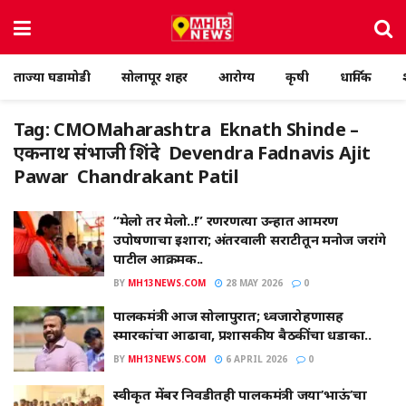
ताज्या घडामोडी
सोलापूर शहर
आरोग्य
कृषी
धार्मिक
Tag:
CMOMaharashtra Eknath Shinde –
एकनाथ संभाजी शिंदे Devendra Fadnavis Ajit
Pawar Chandrakant Patil
“मेलो तर मेलो..!” रणरणत्या उन्हात आमरण
उपोषणाचा इशारा; अंतरवाली सराटीतून मनोज जरांगे
पाटील आक्रमक..
BY
MH13NEWS.COM
28 MAY 2026
0
पालकमंत्री आज सोलापुरात; ध्वजारोहणासह
स्मारकांचा आढावा, प्रशासकीय बैठकींचा धडाका..
BY
MH13NEWS.COM
6 APRIL 2026
0
स्वीकृत मेंबर निवडीतही पालकमंत्री जया’भाऊं’चा