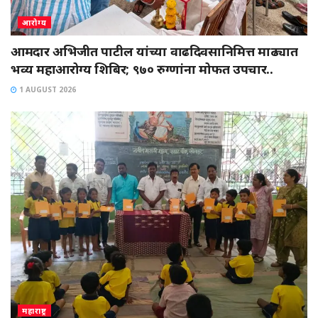
आरोग्य
आमदार अभिजीत पाटील यांच्या वाढदिवसानिमित्त माढ्यात
भव्य महाआरोग्य शिबिर; ९७० रुग्णांना मोफत उपचार..
1 AUGUST 2026
महाराष्ट्र