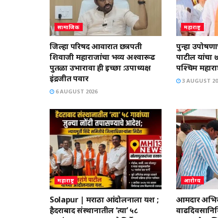
सामाजिक
महाराष्ट्र
जिल्हा परिषद आवारात छत्रपती
पुन्हा उपोषण
शिवाजी महाराजांचा भव्य अश्वारूढ
पाटील यांचा ७
पुतळा उभारावा ही इच्छा :उपाध्यक्ष
पश्चिम महाराष्ट
इंद्रजीत पवार
3 AUGUST 20
6 AUGUST 2026
महाराष्ट्र
आरोग्य
Solapur | मराठा आंदोलनाला यश ;
आमदार अभिजी
हैदराबाद संस्थानातील ‘त्या’ ५८
वाढदिवसानिमि