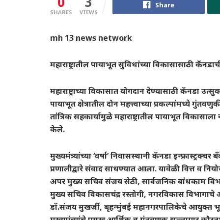
0
3
Share
SHARES
VIEWS
mh 13 news network
महाराष्ट्रातील पायाभूत सुविधांच्या विकासासाठी कॅनडा
महाराष्ट्राच्या विकासात योगदान देण्यासाठी कॅनडा उत्सुक
पायाभूत क्षेत्रातील दोन महत्त्वाच्या प्रकल्पांमध्ये गुंतव
तांत्रिक सहकार्यामुळे महाराष्ट्रातील पायाभूत विकासाला 
केले.
मुख्यमंत्र्यांच्या ‘वर्षा’ निवासस्थानी कॅनडा इन्फ्रास्ट्रक्
प्रणालीद्वारे संवाद साधण्यात आला. यावेळी वित्त व नि
अपर मुख्य सचिव संजय सेठी, सार्वजनिक बांधकाम विभा
मुख्य सचिव विकासचंद्र रस्तोगी, नगरविकास विभागाच
डॉ.संजय मुखर्जी, बृहन्मुंबई महानगरपालिकेचे आयुक्
मुख्यमंत्र्यांचे प्रमुख आर्थिक व गुंतवणूक सल्लागार कौ