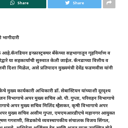
Share
Share
ची भागीदारी
 आहे.कॅनडियन इन्फ्रास्ट्रक्चर बँकेच्या सहभागातून गृहनिर्माण व
णुकीद्वारे या सहकार्याची सुरुवात केली जाईल. कॅनडाच्या वित्तीय व
नवी दिशा मिळेल, असे प्रतिपादन मुख्यमंत्री देवेंद्र फडणवीस यांनी
चर बँकेचे मुख्य कार्यकारी अधिकारी डॉ. सेबास्टियन यांच्याशी दूरदृश्य
योजन विभागाचे अपर मुख्य सचिव ओ. पी. गुप्ता, परिवहन विभागाचे
गाचे अपर मुख्य सचिव मिलिंद म्हैसकर, कृषी विभागाचे अपर
े अपर मुख्य सचिव असीम गुप्ता, एमएमआरडीएचे महानगर आयुक्त
त भूषण गगराणी, सिडकोचे व्यवस्थापकीय संचालक विजय सिंगल,
स्तुभ धवसे, अभिनेता अजिंक्य देव आणि अतुल गुप्ता उपस्थित होते.