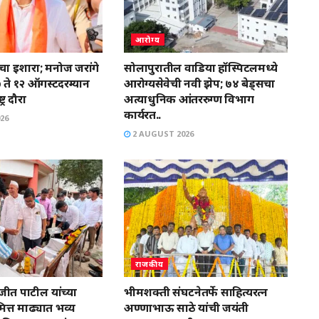
आरोग्य
ाचा इशारा; मनोज जरांगे
सोलापुरातील वाडिया हॉस्पिटलमध्ये
 ते १२ ऑगस्टदरम्यान
आरोग्यसेवेची नवी झेप; ७४ बेड्सचा
्र दौरा
अत्याधुनिक आंतररुग्ण विभाग
कार्यरत..
26
2 AUGUST 2026
राजकीय
त पाटील यांच्या
भीमशक्ती संघटनेतर्फे साहित्यरत्न
त्त माढ्यात भव्य
अण्णाभाऊ साठे यांची जयंती