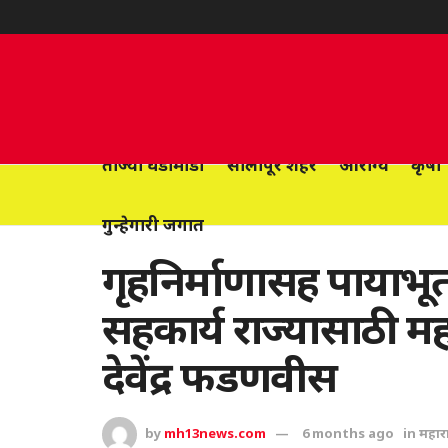
ताज्या घडामोडी
सोलापूर शहर
आरोग्य
कृषी
गुन्हेगारी जगात
गृहनिर्माणासह पायाभ
सहकार्य राज्यासाठी महत्त
देवेंद्र फडणवीस
by
mh13news.com
6 months ago
in
महाराष्