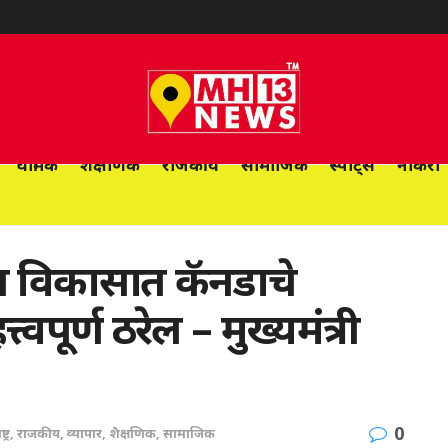
धार्मिक
शैक्षणिक
राजकीय
सामाजिक
स्पोर्ट्स
नोकरी
ूत विकासात कॅनडाचे
्वपूर्ण ठरेल – मुख्यमंत्री
0
ट्र
,
राजकीय
,
व्यापार
,
शैक्षणिक
,
सामाजिक