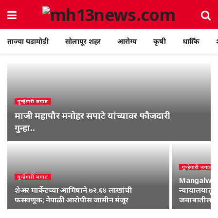
ताज्या घडामोडी
सोलापूर शहर
आरोग्य
कृषी
धार्मिक
गुन्हेगारी जगात
माजी महापौर मनोहर सपाटे यांच्यावर फौजदारी
गुन्हा..
गुन्हेगारी जगात
गुन्हेगारी जगात
Mangalwedha
शेअर मार्केटच्या आमिषाने ७२.६४ लाखांची
न्यायालयातून 
फसवणूक; नेपाळी आरोपीस जामीन मंजूर
जबाबातील..