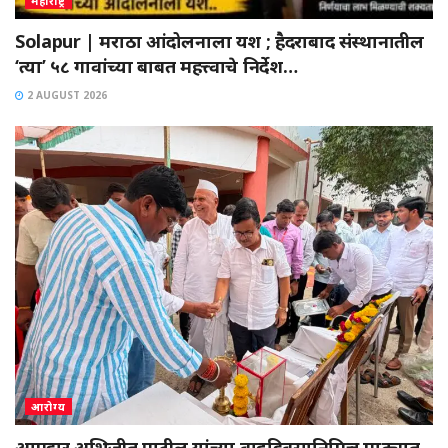
महाराष्ट्र
Solapur | मराठा आंदोलनाला यश ; हैदराबाद संस्थानातील
‘त्या’ ५८ गावांच्या बाबत महत्त्वाचे निर्देश…
2 AUGUST 2026
आरोग्य
आमदार अभिजीत पाटील यांच्या वाढदिवसानिमित्त माढ्यात