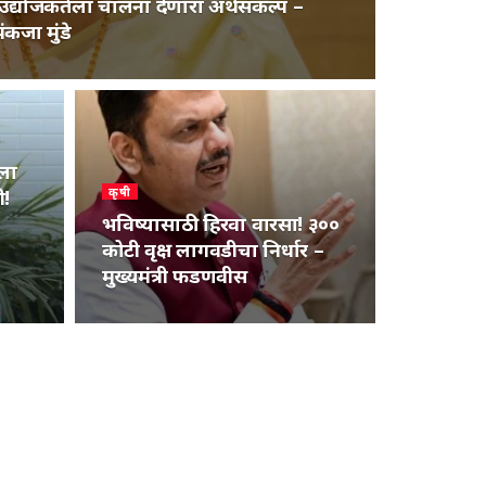
 व उद्योजकतेला चालना देणारा अर्थसंकल्प –
पंकजा मुंडे
ाला
कृषी
ी!
भविष्यासाठी हिरवा वारसा! ३००
कोटी वृक्ष लागवडीचा निर्धार –
मुख्यमंत्री फडणवीस