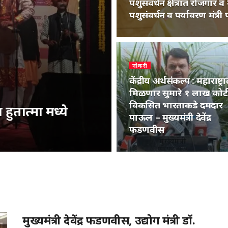
पशुसंवर्धन क्षेत्रात रोजगार
पशुसंवर्धन व पर्यावरण मंत्री 
नोकरी
केंद्रीय अर्थसंकल्प : महाराष्ट्र
मिळणार सुमारे १ लाख कोट
विकसित भारताकडे दमदार
ुतात्मा मध्ये
पाऊल – मुख्यमंत्री देवेंद्र
फडणवीस
मुख्यमंत्री देवेंद्र फडणवीस, उद्योग मंत्री डॉ.