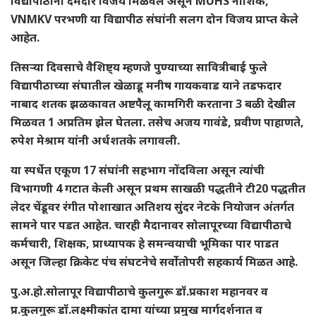
विद्यापीठांनी दमदार विजय मिळवले असून MUHS नाशिक,
VNMKV परभणी या विद्यापीठ संघांनी सलग दोन विजय प्राप्त केले
आहेत.
तिसऱ्या दिवसाचे वैशिष्ट्य म्हणजे पुण्याच्या सावित्रीबाई फुले
विद्यापीठाच्या संघातील खेळाडू मनीष गायकवाड याने तडफदार
नाबाद शतक झळकावत अष्टपैलू कामगिरी करताना 3 बळी देखील
मिळवत 1 अप्रतिम झेल घेतला. तसेच अजय गावंडे, प्रवीण पाहाणते,
रुपेश मेश्राम यांनी अर्धशतके लगावली.
या स्पर्धेत एकूण 17 संघांनी सहभाग नोंदविला असून त्यांची
विभागणी 4 गटात केली असून प्रथम साखळी पद्धतीने टी20 पद्धतीत
लेदर चेंडूवर रंगीत पोशाखात अतिशय सुंदर नेटके नियोजन अंतर्गत
सामने पार पडत आहेत. चारही मैदानावर सोलापूरच्या विद्यापीठाचे
कर्मचारी, शिक्षक, प्राध्यापक हे समन्वयाची भूमिका पार पाडत
असून जिल्हा क्रिकेट पंच संघटनेचे सर्वोतोपरी सहकार्य मिळत आहे.
पु.अ.हो.सोलापूर विद्यापीठाचे कुलगुरू डॉ.प्रकाश महानवर व
प्र.कुलगुरू डॉ.लक्ष्मीकांत दामा यांच्या प्रमुख मार्गदर्शनात व