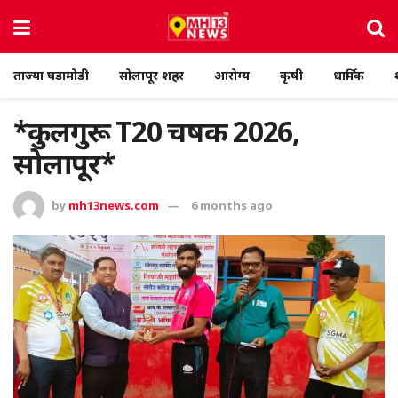
ताज्या घडामोडी
सोलापूर शहर
आरोग्य
कृषी
धार्मिक
*कुलगुरू T20 चषक 2026,
सोलापूर*
by
mh13news.com
6 months ago