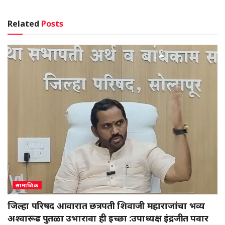
Related
Posts
सामाजिक
जिल्हा परिषद आवारात छत्रपती शिवाजी महाराजांचा भव्य
अश्वारूढ पुतळा उभारावा ही इच्छा :उपाध्यक्ष इंद्रजीत पवार