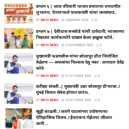
प्रभाग ६ | आज रविवारी भाजप प्रचाराचा दणदणीत
शुभारंभ; ‘देगाव’मध्ये पालकमंत्री यांचा जनसंवाद..
BY
MH13 NEWS
4 JANUARY 2026
0
प्रभाग ७ | देवीदास बनसोडे यांची दावेदारी; भाजपच्या
निष्ठावंत कार्यकर्त्याने दाखल केला इच्छुक फॉर्म..
BY
MH13 NEWS
12 DECEMBER 2025
0
मुख्यमंत्री फडणवीस यांचा सोलापूर दौरा नियोजित
वेळेतच — अफवांवर विश्वास ठेवू नका : आमदार देवेंद्र
कोठे
BY
MH13 NEWS
15 OCTOBER 2025
0
प्रतीक्षा संपली..| मुख्यमंत्री उद्या सोलापूर दौऱ्यावर..!
मुंबई विमान सेवेस होणार प्रारंभ..
BY
MH13 NEWS
14 OCTOBER 2025
0
खुट्टी काढली..! जरांगे पाटलांच्या उपोषणाचा
ऐतिहासिक विजय..! हैदराबाद गॅझेटचा जीआर
जारी…