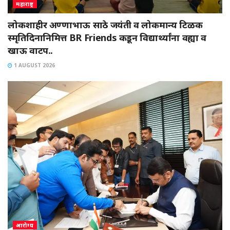
महाराष्ट्र
लोकशाहीर अण्णाभाऊ साठे जयंती व लोकमान्य टिळक
स्मृतिदिनानिमित्त BR Friends कडून विद्यार्थ्यांना वह्या व
खाऊ वाटप..
1 AUGUST 2026
आरोग्य