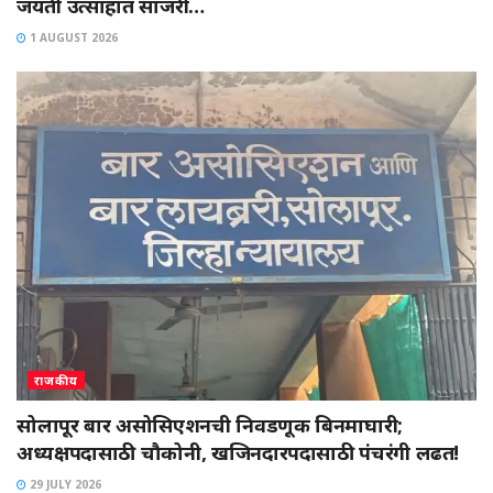
जयंती उत्साहात साजरी…
1 AUGUST 2026
राजकीय
सोलापूर बार असोसिएशनची निवडणूक बिनमाघारी;
अध्यक्षपदासाठी चौकोनी, खजिनदारपदासाठी पंचरंगी लढत!
29 JULY 2026