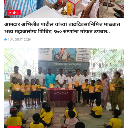
आरोग्य
आमदार अभिजीत पाटील यांच्या वाढदिवसानिमित्त माढ्यात
भव्य महाआरोग्य शिबिर; ९७० रुग्णांना मोफत उपचार..
1 AUGUST 2026