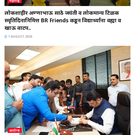
महाराष्ट्र
लोकशाहीर अण्णाभाऊ साठे जयंती व लोकमान्य टिळक
स्मृतिदिनानिमित्त BR Friends कडून विद्यार्थ्यांना वह्या व
खाऊ वाटप..
1 AUGUST 2026
आरोग्य