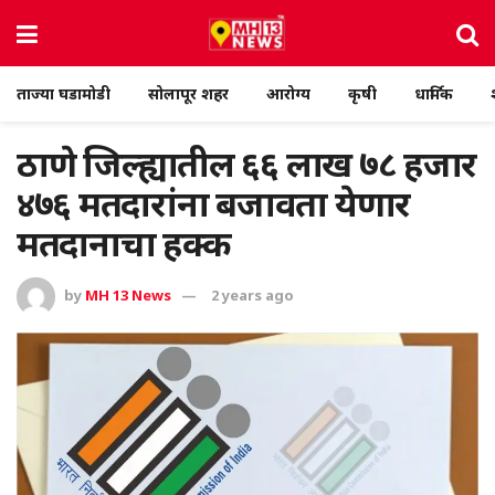
ताज्या घडामोडी
सोलापूर शहर
आरोग्य
कृषी
धार्मिक
ठाणे जिल्ह्यातील ६६ लाख ७८ हजार
४७६ मतदारांना बजावता येणार
मतदानाचा हक्क
by
MH 13 News
2 years ago