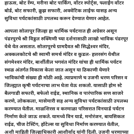
हाऊस, बोट रॅम्प, मरीना बोट पार्किंग, वॉटर स्पोर्ट्स, फ्लाईंग वॉटर
बोर्ड, बोट सफारी, क्रुझ सफारी, अक्वेटिक लाईफ यासह अन्य
सुविधा पर्यटकांसाठी उपलब्ध करून देण्यात येणार आहेत.
आपला सोलापूर जिल्हा हा धार्मिक पर्यटनात ही अग्रेसर असून
पंढरपुरचे श्री विठ्ठल रुक्मिणी च्या दर्शनासाठी लाखो भाविक पंढरपूर
येथे येत असतात. सोलापूरचे ग्रामदैवत श्री सिद्धेश्वर मंदिर,
अक्कलकोटचे श्री स्वामी समर्थ मंदिर व कुडल- हत्तरसंग येथील
संगमेश्वर मंदिर, बार्शीतील भगवंत मंदिर यांचा ही धार्मिक पर्यटन
स्थळ अंतर्गत विकास केला जात असून या ठिकाणी येणारे
भाविकांची संख्या ही मोठी आहे. त्याप्रमाणे च उजनी धरण परिसर व
जिल्ह्यात कृषी पर्यटनाचा लाभ घेता येऊ शकतो. यासाठी होम स्टे
बैलगाडी सफारी, बफेलो राईड, स्थानिक व पारंपारिक सण साजरे
करणे, लोककला, मासेमारी सह अन्य सुविधा पर्यटकांसाठी उपलब्ध
करण्यात येतील. माळशिरस व करमाळा परिसरात विनयार्ड पर्यटन
निर्माण केले जाऊ शकते. यामध्ये विन यार्ड, मनोरंजन, बायसिकल
राईड, चीज टेस्टिंग, हॉटेल्स या सुविधा निर्माण करण्यात येतील,
अशी माहिती जिल्हाधिकारी आशीर्वाद यांनी दिली. उजनी धरणाच्या