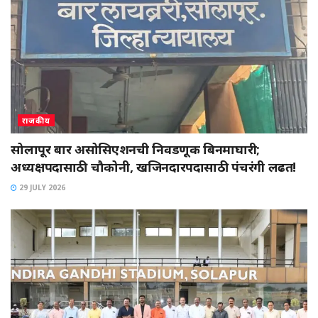
राजकीय
सोलापूर बार असोसिएशनची निवडणूक बिनमाघारी;
अध्यक्षपदासाठी चौकोनी, खजिनदारपदासाठी पंचरंगी लढत!
29 JULY 2026