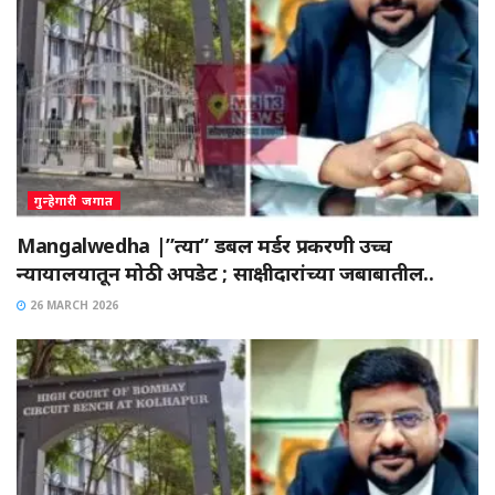
गुन्हेगारी जगात
Mangalwedha |”त्या” डबल मर्डर प्रकरणी उच्च
न्यायालयातून मोठी अपडेट ; साक्षीदारांच्या जबाबातील..
26 MARCH 2026