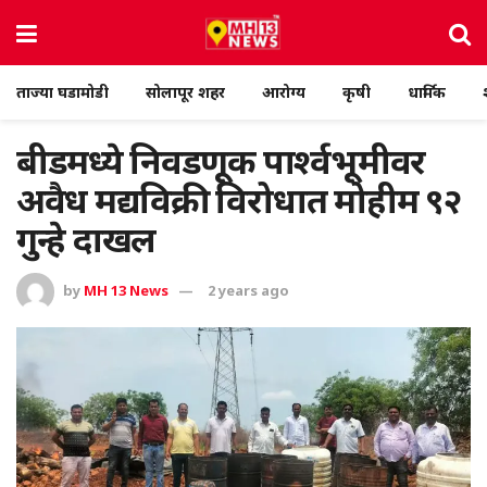
ताज्या घडामोडी
सोलापूर शहर
आरोग्य
कृषी
धार्मिक
बीडमध्ये निवडणूक पार्श्वभूमीवर
अवैध मद्यविक्री विरोधात मोहीम ९२
गुन्हे दाखल
by
MH 13 News
2 years ago