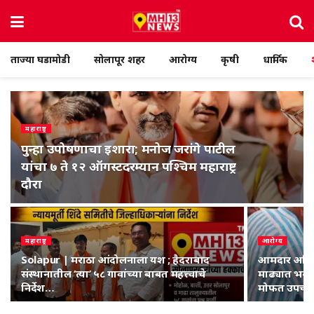
ताज्या घडामोडी
सोलापूर शहर
आरोग्य
कृषी
धार्मिक
महाराष्ट्र
पुन्हा उपोषणाचा इशारा; मनोज जरांगे पाटील
यांचा ७ ते १२ ऑगस्टदरम्यान पश्चिम महाराष्ट्र
दौरा
महाराष्ट्र
आरोग्य
Solapur | मराठा आंदोलनाला यश ; हैदराबाद
आमदार अभिजी
संस्थानातील ‘त्या’ ५८ गावांच्या बाबत महत्त्वाचे
माढ्यात भव्य
निर्देश…
मोफत उपचार