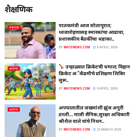
शैक्षणिक
पालकमंत्री आज सोलापुरात;
महाराष्ट्र
ध्वजारोहणासह स्मारकांचा आढावा,
प्रशासकीय बैठकींचा धडाका..
BY
MH13NEWS.COM
6 APRIL 2026
उन्हाळ्यात क्रिकेटची धमाल; विहान
आरोग्य
क्रिकेट अॅकॅडमीचे प्रशिक्षण शिबिर
सुरू..
BY
MH13NEWS.COM
9 APRIL 2026
अपघातातील जखमांशी झुंज अपुरी
आरोग्य
ठरली… माजी सैनिक,सुरक्षा अधिकारी
श्रीशैल वाले यांचे निधन..
BY
MH13NEWS.COM
22 MARCH 2026