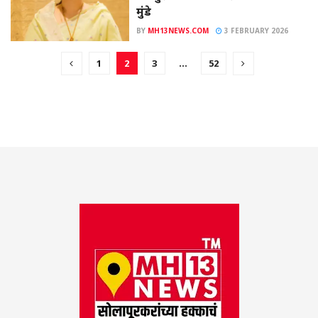
मुंडे
BY
MH13NEWS.COM
3 FEBRUARY 2026
1
2
3
…
52