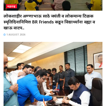
महाराष्ट्र
लोकशाहीर अण्णाभाऊ साठे जयंती व लोकमान्य टिळक
स्मृतिदिनानिमित्त BR Friends कडून विद्यार्थ्यांना वह्या व
खाऊ वाटप..
1 AUGUST 2026