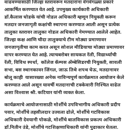
वाढवण्यासाठी जिल्हा स्तरावरून मतदारांना वेगवेगळ्या प्रकारे
आकर्षित करण्यात येत आहे. उपमुख्य कार्यकारी अधिकारी
डॉ.कैलास घोडके यांची नोडल अधिकारी म्हणून नियुक्ती करून
मतदार जनजागृती कक्षांची स्थापना करण्यात आली असून प्रत्येक
तालुका स्तरावर तालुका नोडल अधिकारी नेमण्यात आलेले आहेत.
जिल्हा कक्ष आणि चौदा तालुक्याचे टीम मोठ्या प्रमाणावर
जनजागृतीचा काम करत असून सोशल मीडियाचा मोठ्या प्रमाणावर
वापर करण्यात येत आहे. त्याचबरोबर सायकल रॅली, विद्यार्थ्यांची
रॅली, विविध स्पर्धा, कॉलेज कॅम्पस ॲम्बेसिडरची नियुक्ती, सावली
सभा, बस स्थानकावर जिंगल, जाऊ तिथे शपथ घेऊ, मतदानावर
बोलू काही यासारख्या अनेक नाविन्यपूर्ण कार्यक्रमात आयोजन केले
करण्यात आले असून यावर्षी मतदानाची टक्केवारी निश्चित वाढेल
असा विश्वास श्री. कटियार यांनी व्यक्त केला.
कार्यक्रमाचे आयोजनासाठी मोर्शीचे उपविभागीय अधिकारी प्रदीप
पवार, मोर्शीचे तहसीलदार उज्वला ढोले, मोर्शीचे गटविकास
अधिकारी देवयानी पोकळे, मोर्शीचे बालविकास प्रकल्प अधिकारी
डॉ.नितीन उंडे, मोर्शीचे गटशिक्षणाधिकारी यांनी पुढाकार घेतला.