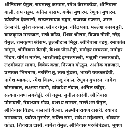
श्रीनिवास येमुल, रायमल्लु कमटम, रमेश कैरमकोंडा, श्रीनिवास
गाली, राम गड्डम, अनिल वासम, गणेश बुधारम, रेणुका बुधारम,
व्यंकटेश देवसानी, सत्यनारायण गड्डम, राजय्या गज्जम, अमर
देवसानी, सुरेश नक्का, श्रीधर गंगुल, वीरेंद्र पद्मा, मल्लेश कारमपुरी,
बाळकृष्ण मल्ल्याल, सन्नी कोंडा, शिवा श्रीराम, विजय नीली, नरेंद्र
येमुल, रामकृष्ण श्रीराम, तुलसीदास मिठ्ठा, श्रीनिवास बडगु, रमाकांत
गांगुल, श्रीनिवास येलदी, केशव पोलशेट्टी, मनोहर माचरला, मनोहर
विडप, योगेश मार्गम, भारतीताई इप्पलपल्ली, मंजुश्री वल्लाकाठी,
लक्ष्मीकांत साका, विवेक कन्ना, निरंजन बोद्धुल, अशोक वडणाल,
प्रभाकर भिमनाथ, नरसिंग तू, लता गुंडला, भारती यक्कलदेवी,
नागेश म्याकल, रमेश विडप, राजू नंदाल, रेणुका बुधारम, नागेश
बोमड्याल, लक्ष्मण गडगी, व्यंकटेश नंदाल, अनिल कोंडुर,
सत्यनारायण लगशेट्टी, रवी गड्डम, सुनील सारंगी, श्रीनिवास
पोटाबत्ती, मेघश्याम गौडा, दशरथ सामल, मल्लेशम येमुल,
श्रीनिवास विडप, बालाजी येज्जा, लक्ष्मीनारायण दासरी, दयानंद
मामड्याल, प्रवीण मुसपेठ, सतिष संगा, राकेश महेश्वरम, श्रीकांत
कोंडा, शिवराज दासी, नागेश येमुल, श्रीनिवास परकीपंडला, भूषण