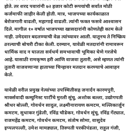
होते. तर शरद पवारांनी ७२ हजार कोटी रूपयांची सर्वात मोठी
कर्जमाफी जाहीर केली होती. मात्र, भाजपच्या कार्यकाळात
बेरोजगारी वाढली, महागाई वाढली. त्यांनी फक्त फसवे आश्वासन
दिले. मागील १० वर्षात भाजपच्या खासदारांनी कोणतेही काम केले
नाही. उमेदवार बदलण्याची वेळ त्यांच्यावर आली. यातूनच ते निष्क्रिय
ठरल्याची बोचरी टीका केली. दरम्यान, यावेळी मतदारांनी रामावरून
धार्मिक वाद न घालता सर्वधर्म समभावाची भूमिका घेणे गरजेचे
आहे. यासाठी रामकृष्ण हरी आणि वाजवा तुतारी, असे म्हणत त्यांनी
तुतारी वाजवणाऱ्या हाताच्या चिन्हावर मतदान करण्याचे आवाहन
केले.
यावेळी वरील प्रमुख नेत्यांच्या उपस्थितीसह जनार्दन कारमपुरी,
मार्क्सवादी कम्युनिस्ट पार्टीचे मुरली सुंचु, अशोक बल्ला, उद्योगपती
श्रीधर बोल्ली, गोवर्धन सादुल, लक्ष्मीनारायण कमटम, मल्लिकार्जुन
कमटम, सुधाकर गुंडेली, रविंद्र चौडेकर, गोवर्धन सूंचू, रविंद्र गेंट्याल,
राजमहेंद्र कमटम, गोवर्धन कमटम, संतोष सोमा, वासुदेव
इप्पलपल्ली, उमेश मामड्याल, तिरुपती परकीपंडला, राहुल गंजी,