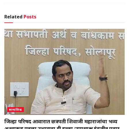
Related
Posts
सामाजिक
जिल्हा परिषद आवारात छत्रपती शिवाजी महाराजांचा भव्य
अश्वारूढ पुतळा उभारावा ही इच्छा :उपाध्यक्ष इंद्रजीत पवार