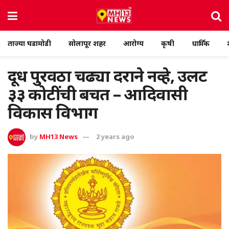
ताज्या घडामोडी
सोलापूर शहर
आरोग्य
कृषी
धार्मिक
दूध पुरवठा चढ्या दराने नव्हे, उलट
३३ कोटींची बचत – आदिवासी
विकास विभाग
by
MH13 News
2 years ago