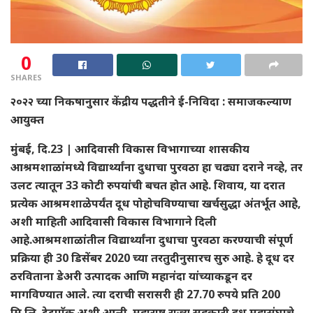
0
SHARES
२०२२ च्या निकषानुसार केंद्रीय पद्धतीने ई-निविदा : समाजकल्याण
आयुक्त
मुंबई, दि.23 | आदिवासी विकास विभागाच्या शासकीय
आश्रमशाळांमध्ये विद्यार्थ्यांना दुधाचा पुरवठा हा चढ्या दराने नव्हे, तर
उलट त्यातून 33 कोटी रुपयांची बचत होत आहे. शिवाय, या दरात
प्रत्येक आश्रमशाळेपर्यंत दूध पोहोचविण्याचा खर्चसुद्धा अंतर्भूत आहे,
अशी माहिती आदिवासी विकास विभागाने दिली
आहे.आश्रमशाळांतील विद्यार्थ्यांना दुधाचा पुरवठा करण्याची संपूर्ण
प्रक्रिया ही 30 डिसेंबर 2020 च्या तरतुदीनुसारच सुरु आहे. हे दूध दर
ठरविताना डेअरी उत्पादक आणि महानंदा यांच्याकडून दर
मागविण्यात आले. त्या दराची सरासरी ही 27.70 रुपये प्रति 200
मि.लि. टेट्रापॅक अशी आली. महाराष्ट्र राज्य सहकारी दूध महासंघाचे